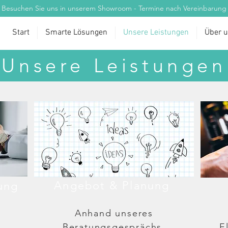
Besuchen Sie uns in unserem Showroom - Termine nach Vereinbarung
Start
Smarte Lösungen
Unsere Leistungen
Über 
Unsere Leistungen
Angebot & Planung
ung
Anhand unseres
Beratungsgesprächs,
E