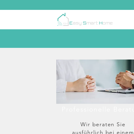
E
asy
S
mart
H
ome
Professionelle Berat
Wir beraten Sie
ausführlich bei einem